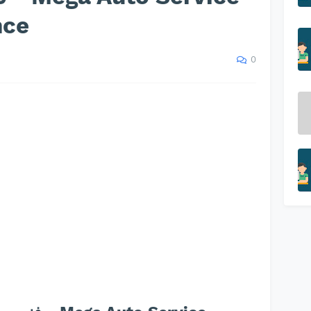
nce
0