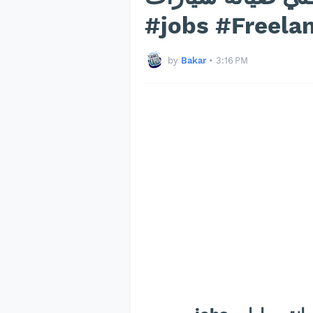
#jobs #Freela
by
Bakar
•
3:16 PM