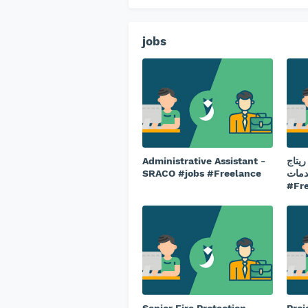
jobs
Administrative Assistant -
يتاج
SRACO #jobs #Freelance
لخدمات
#Fr